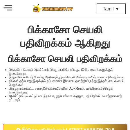
Tamil ▼
பிக்காசோ செயலி
பதிவிறக்கம் ஆகிறது
பிக்காசோ செயலி பதிவிறக்கம்
பிக்காசோ செயலி ஆண்ட்ராய்டுக்கு மட்டுமே உரியது, iOS சாதனங்களுக்குக்
கிடைக்காது.
இது பிளே ஸ்டோர் போன்ற அதிகாரப்பூர்வ செயலி அங்காடிகளில் காணப்படுவதில்லை.
நீங்கள் தற்போது இருக்கும் நம்பகமான இணையதளத்திலிருந்து இந்தச் செயலியைப்
பெறுங்கள்.
பரிந்துரைக்கப்பட்ட தளத்தில் பிக்காசோவின் Apk கோப்பு பதிவிறக்கத்திற்குக்
கிடைக்கிறது.
ஆண்ட்ராய்டில் கட்டுப்பாடற்ற பொழுதுபோக்கை அணுக, பதிவிறக்கப் பொத்தானைத்
தட்டவும்.
இப்போது பதிவிறக்கவும் LATEST VERSION [20.8